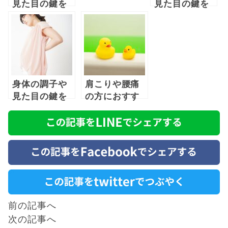
見た目の鍵を
見た目の鍵を
握る骨盤につ
握る骨盤につ
いて （前
いて （中
編）
編）
身体の調子や
肩こりや腰痛
見た目の鍵を
の方におすす
握る骨盤につ
め 入浴剤の
いて（後編）
効果やメリッ
ト
前の記事へ
次の記事へ