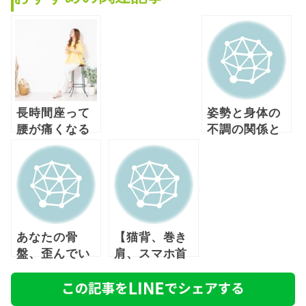
長時間座って
姿勢と身体の
腰が痛くなる
不調の関係と
方の正しい座
は？
り方とは
あなたの骨
【猫背、巻き
盤、歪んでい
肩、スマホ首
ませんか？
の方必見】姿
勢の歪みとリ
セット法