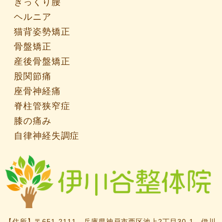
ぎっくり腰
ヘルニア
猫背姿勢矯正
骨盤矯正
産後骨盤矯正
股関節痛
座骨神経痛
脊柱管狭窄症
膝の痛み
自律神経失調症
【住所】
〒651-2111 兵庫県神戸市西区池上2丁目30-1 伊川