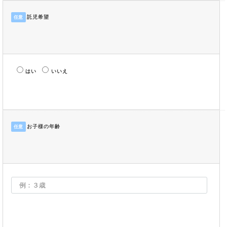
託児希望
任意
はい
いいえ
お子様の年齢
任意