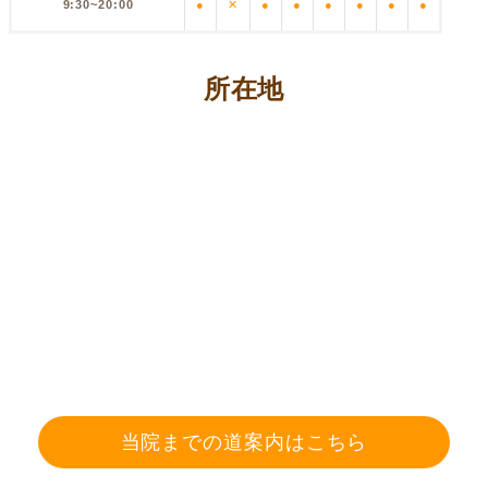
9:30~20:00
●
✕
●
●
●
●
●
●
所在地
当院までの道案内はこちら